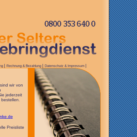
|
|
|
ung
Rechnung & Bezahlung
Datenschutz & Impressum
sind wir von
n
e jederzeit
 bestellen.
nke.de
le Preisliste